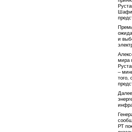
приня
Руста
Шафиг
предс
Премь
ожида
и выб
элект
Алекс
мира 
Руста
– мин
того,
предс
Далее
энерг
инфра
Генер
сообщ
РТ по