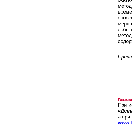
оказа
метод
време
спосо
мероп
собст
метод
соде
Пресс
Внима
При и
«День
а при
www.k