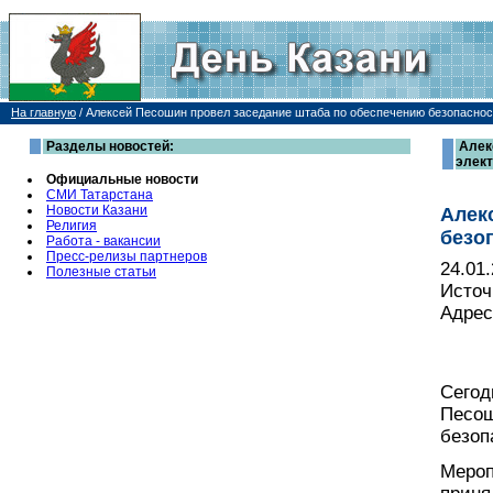
На главную
/
Алексей Песошин провел заседание штаба по обеспечению безопаснос
Разделы новостей:
Алек
элект
Официальные новости
СМИ Татарстана
Новости Казани
Алек
Религия
безо
Работа - вакансии
Пресс-релизы партнеров
24.01
Полезные статьи
Источ
Адрес
Сегод
Песош
безоп
Мероп