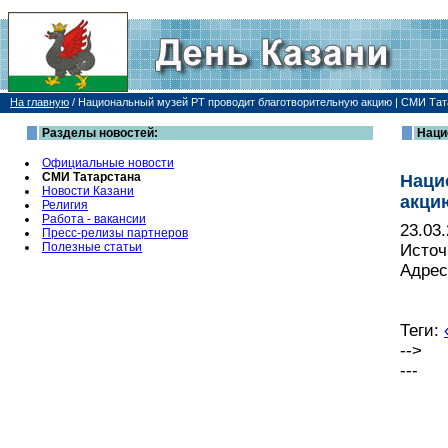
На главную
/
Национальный музей РТ проводит благотворительную акцию | СМИ Тат
Разделы новостей:
Наци
Официальные новости
СМИ Татарстана
Наци
Новости Казани
акци
Религия
Работа - вакансии
23.03
Пресс-релизы партнеров
Полезные статьи
Источ
Адрес
Теги:
-->
---