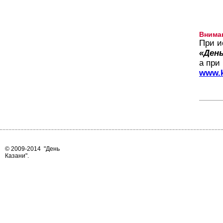
Внима
При и
«День
а при
www.k
© 2009-2014
"День
Казани"
.