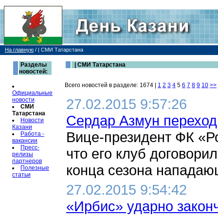
На главную
/
| СМИ Татарстана
Разделы
| СМИ Татарстана
новостей:
Всего новостей в разделе: 1674 |
1
2
3
4
5
6
7
8
9
10
>>
Официальные
27.02.2015 9:57:26
новости
СМИ
Татарстана
Сердар Азмун переход
Новости
Казани
Вице-президент ФК «Р
Работа -
вакансии
Пресс-
что его клуб договори
релизы
партнеров
конца сезона нападающ
Полезные
статьи
27.02.2015 9:54:42
«Ирбис» ударно закон