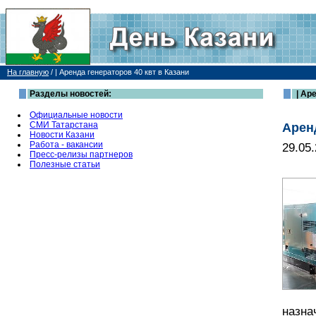
На главную
/
| Аренда генераторов 40 квт в Казани
Разделы новостей:
| Ар
Официальные новости
СМИ Татарстана
Аренд
Новости Казани
Работа - вакансии
29.05
Пресс-релизы партнеров
Полезные статьи
назна