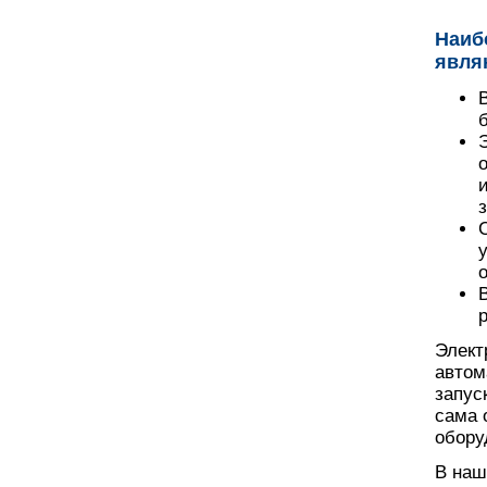
Наиб
явля
Элект
автом
запус
сама 
обору
В наш