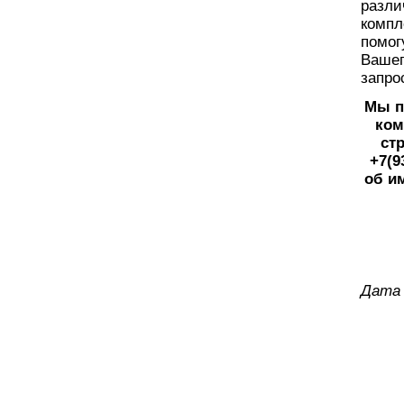
разли
компл
помог
Вашег
запро
Мы п
ком
стр
+7(9
об и
Дата 