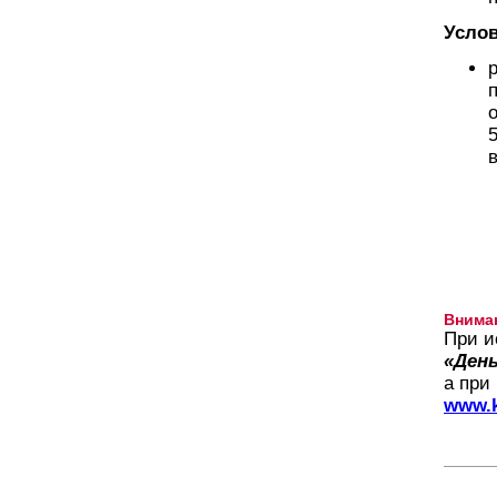
Услов
Внима
При и
«День
а при
www.k