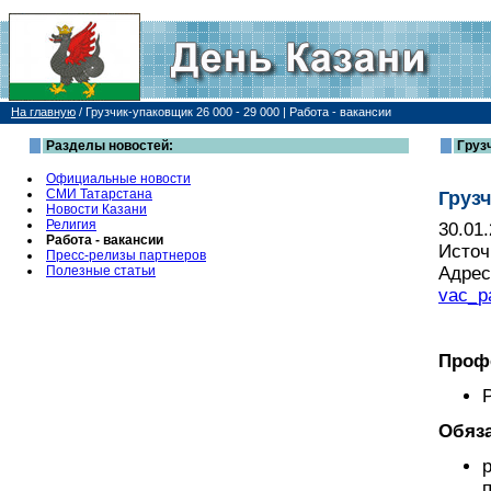
На главную
/
Грузчик-упаковщик 26 000 - 29 000 | Работа - вакансии
Разделы новостей:
Грузч
Официальные новости
СМИ Татарстана
Грузч
Новости Казани
Религия
30.01
Работа - вакансии
Источ
Пресс-релизы партнеров
Полезные статьи
Адрес
vac_p
Проф
Обяза