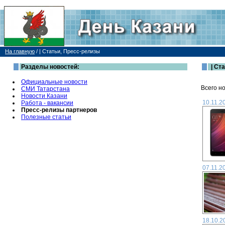
На главную
/
| Статьи, Пресс-релизы
Разделы новостей:
| Ст
Официальные новости
Всего но
СМИ Татарстана
Новости Казани
10.11.2
Работа - вакансии
Пресс-релизы партнеров
Полезные статьи
07.11.2
18.10.2